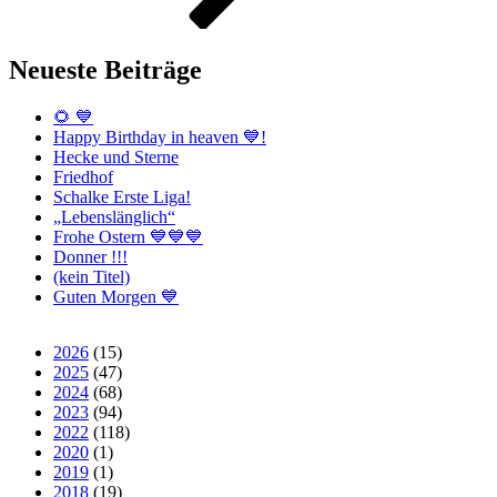
Neueste Beiträge
🌻 💙
Happy Birthday in heaven 💙!
Hecke und Sterne
Friedhof
Schalke Erste Liga!
„Lebenslänglich“
Frohe Ostern 💙💙💙
Donner !!!
(kein Titel)
Guten Morgen 💙
2026
(15)
2025
(47)
2024
(68)
2023
(94)
2022
(118)
2020
(1)
2019
(1)
2018
(19)