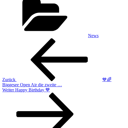
News
Beitragsnavigation
Vorheriger
Beitrag
Zurück
💙🌈
Biggesee Open Air die zweite …
Nächster
Weiter
Happy Birthday 💙
Beitrag