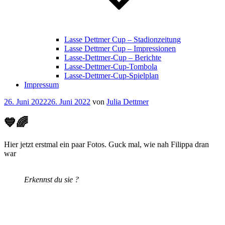
Lasse Dettmer Cup – Stadionzeitung
Lasse Dettmer Cup – Impressionen
Lasse-Dettmer-Cup – Berichte
Lasse-Dettmer-Cup-Tombola
Lasse-Dettmer-Cup-Spielplan
Impressum
Veröffentlicht
26. Juni 2022
26. Juni 2022
von
Julia Dettmer
am
💙🌈
Hier jetzt erstmal ein paar Fotos. Guck mal, wie nah Filippa dran
war
Erkennst du sie ?