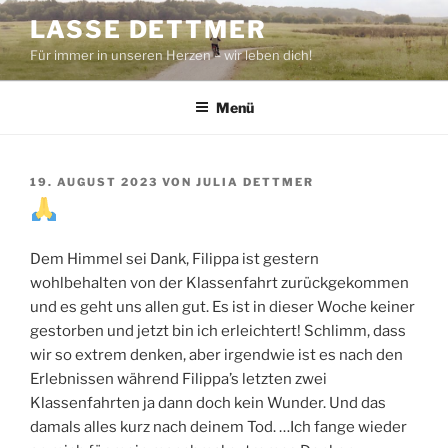
Zum
LASSE DETTMER
Inhalt
Für immer in unseren Herzen – wir leben dich!
springen
Menü
VERÖFFENTLICHT
19. AUGUST 2023
VON
JULIA DETTMER
AM
Dem Himmel sei Dank, Filippa ist gestern
wohlbehalten von der Klassenfahrt zurückgekommen
und es geht uns allen gut. Es ist in dieser Woche keiner
gestorben und jetzt bin ich erleichtert! Schlimm, dass
wir so extrem denken, aber irgendwie ist es nach den
Erlebnissen während Filippa’s letzten zwei
Klassenfahrten ja dann doch kein Wunder. Und das
damals alles kurz nach deinem Tod. …Ich fange wieder