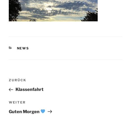
KATEGORIEN
NEWS
Beitragsnavigation
Vorheriger
ZURÜCK
Beitrag
Klassenfahrt
Nächster
WEITER
Beitrag
Guten Morgen