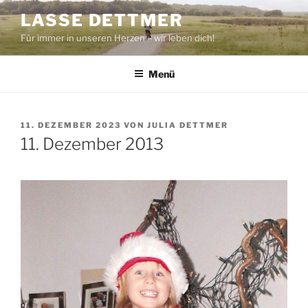
Zum
LASSE DETTMER
Inhalt
Für immer in unseren Herzen – wir leben dich!
springen
Menü
VERÖFFENTLICHT
11. DEZEMBER 2023
VON
JULIA DETTMER
AM
11. Dezember 2013