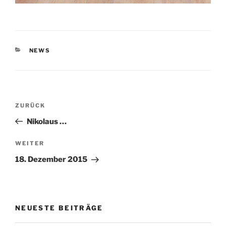
KATEGORIEN
NEWS
Beitragsnavigation
Vorheriger
ZURÜCK
Beitrag
Nikolaus …
Nächster
WEITER
Beitrag
18. Dezember 2015
NEUESTE BEITRÄGE