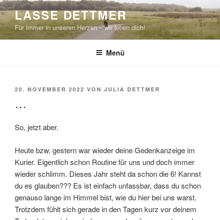
Zum
LASSE DETTMER
Inhalt
Für immer in unseren Herzen – wir leben dich!
springen
Menü
VERÖFFENTLICHT
20. NOVEMBER 2022
VON
JULIA DETTMER
AM
…
So, jetzt aber.
Heute bzw. gestern war wieder deine Gedenkanzeige im
Kurier. Eigentlich schon Routine für uns und doch immer
wieder schlimm. Dieses Jahr steht da schon die 6! Kannst
du es glauben??? Es ist einfach unfassbar, dass du schon
genauso lange im Himmel bist, wie du hier bei uns warst.
Trotzdem fühlt sich gerade in den Tagen kurz vor deinem