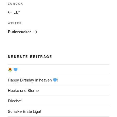
Beitragsnavigation
Vorheriger
ZURÜCK
Beitrag
„L“
Nächster
WEITER
Beitrag
Puderzucker
NEUESTE BEITRÄGE
Happy Birthday in heaven
!
Hecke und Sterne
Friedhof
Schalke Erste Liga!