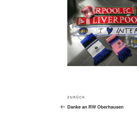
Beitragsnavigation
Vorheriger
ZURÜCK
Beitrag
Danke an RW Oberhausen