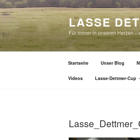
Zum
Inhalt
LASSE DE
springen
Für immer in unseren Herzen – w
Startseite
Unser Blog
N
Videos
Lasse-Dettmer-Cup
Lasse_Dettmer_