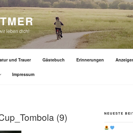
TTMER
ir leben dich!
atur und Trauer
Gästebuch
Erinnerungen
Anzeige
Impressum
Cup_Tombola (9)
NEUESTE BE