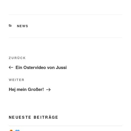
KATEGORIEN
NEWS
Beitragsnavigation
Vorheriger
ZURÜCK
Beitrag
Ein Ostervideo von Jussi
Nächster
WEITER
Beitrag
Hej mein Großer!
NEUESTE BEITRÄGE