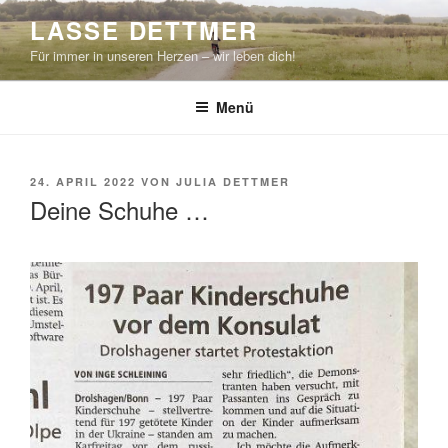
Zum
LASSE DETTMER
Inhalt
Für immer in unseren Herzen – wir leben dich!
springen
Menü
VERÖFFENTLICHT
24. APRIL 2022
VON
JULIA DETTMER
AM
Deine Schuhe …