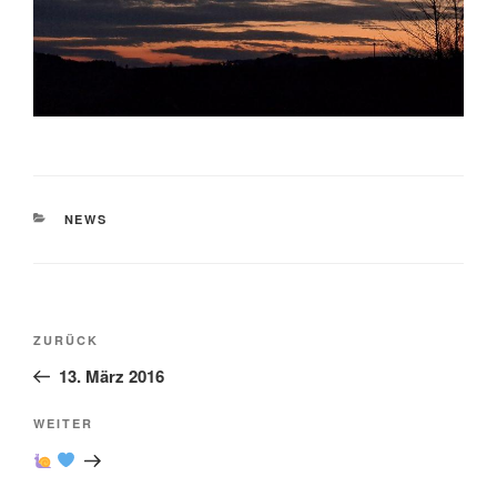
KATEGORIEN
NEWS
Beitragsnavigation
Vorheriger
ZURÜCK
Beitrag
13. März 2016
Nächster
WEITER
Beitrag