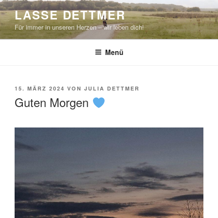
Zum
LASSE DETTMER
Inhalt
Für immer in unseren Herzen – wir leben dich!
springen
Menü
VERÖFFENTLICHT
15. MÄRZ 2024
VON
JULIA DETTMER
AM
Guten Morgen