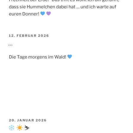
dass sie Hummelchen dabei hat … und ich warte auf
euren Donner!
VERÖFFENTLICHT
12. FEBRUAR 2026
AM
…
Die Tage morgens im Wald!
VERÖFFENTLICHT
20. JANUAR 2026
AM
⛷