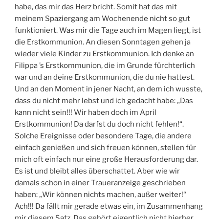
habe, das mir das Herz bricht. Somit hat das mit
meinem Spaziergang am Wochenende nicht so gut
funktioniert. Was mir die Tage auch im Magen liegt, ist
die Erstkommunion. An diesen Sonntagen gehen ja
wieder viele Kinder zu Erstkommunion. Ich denke an
Filippa ’s Erstkommunion, die im Grunde fürchterlich
war und an deine Erstkommunion, die du nie hattest.
Und an den Moment in jener Nacht, an dem ich wusste,
dass du nicht mehr lebst und ich gedacht habe: „Das
kann nicht sein!!! Wir haben doch im April
Erstkommunion! Da darfst du doch nicht fehlen!“.
Solche Ereignisse oder besondere Tage, die andere
einfach genießen und sich freuen können, stellen für
mich oft einfach nur eine große Herausforderung dar.
Es ist und bleibt alles überschattet. Aber wie wir
damals schon in einer Traueranzeige geschrieben
haben: „Wir können nichts machen, außer weiter!“
Ach!!! Da fällt mir gerade etwas ein, im Zusammenhang
mir diesem Satz. Das gehört eigentlich nicht hierher,