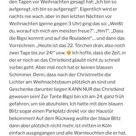
den Tagen vor Weihnachten gesagt hat: „Ich bin so
aufgeregt, ich bin so aufgeregt!“. Eigentlich wird er
nachts nie wach, aber in den letzten Nächten vor
Weihnachten (gerne gegen 3 Uhr) ging das so: „Weißt
du, worauf ich mich am meisten freue?“. „Hm?“. „Dass
die Bigsi kommt und auf die Rouladen!“… und dann das
Vorrechnen. „Heute ist das 22. Törchen dran, also noch
zwei Tage bis zur 24!“ usw.
Ich hoffe, dass die Zeit, in
der er noch an das Christkind glaubt nicht zu schnell
vorbei geht. Aber mal noch hat er keinen blassen
Schimmer. Denn, dass nach der Christmette die
Lichter am Weihnachtsbaum plötzlich an sind und
Geschenke darunter liegen KANN NUR das Christkind
gewesen sein! Zur Tante Bigsi bin ich am 24. ganz früh
gefahren, um sie abzuholen. Ich hatte mit dem blauen
Blitz sogar einen Parkplatz direkt vor der Haustür
bekommen! Auf dem Rückweg wollte der blaue Blitz
dann aber plötzlich nicht mehr, ist mitten in Köln
einfach ausgegangen und alle Warnleuchten die er hat,