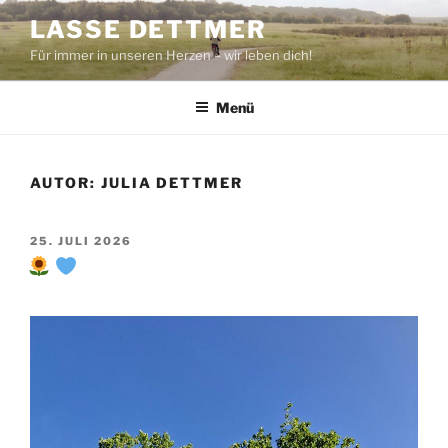
Zum
LASSE DETTMER
Inhalt
Für immer in unseren Herzen – wir leben dich!
springen
Menü
AUTOR:
JULIA DETTMER
VERÖFFENTLICHT
25. JULI 2026
AM