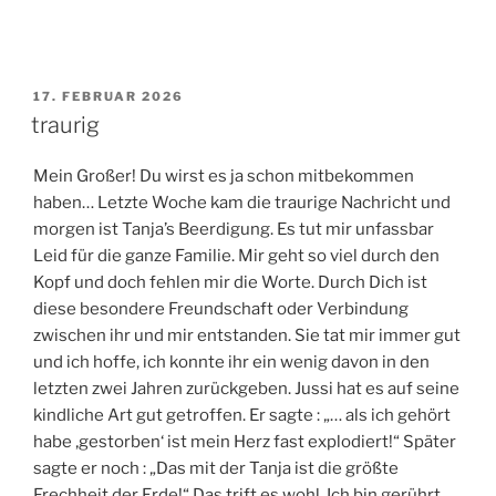
VERÖFFENTLICHT
17. FEBRUAR 2026
AM
traurig
Mein Großer! Du wirst es ja schon mitbekommen
haben… Letzte Woche kam die traurige Nachricht und
morgen ist Tanja’s Beerdigung. Es tut mir unfassbar
Leid für die ganze Familie. Mir geht so viel durch den
Kopf und doch fehlen mir die Worte. Durch Dich ist
diese besondere Freundschaft oder Verbindung
zwischen ihr und mir entstanden. Sie tat mir immer gut
und ich hoffe, ich konnte ihr ein wenig davon in den
letzten zwei Jahren zurückgeben. Jussi hat es auf seine
kindliche Art gut getroffen. Er sagte : „… als ich gehört
habe ‚gestorben‘ ist mein Herz fast explodiert!“ Später
sagte er noch : „Das mit der Tanja ist die größte
Frechheit der Erde!“ Das trift es wohl. Ich bin gerührt,