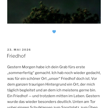
VERÖFFENTLICHT
23. MAI 2026
AM
Friedhof
Gestern Morgen habe ich dein Grab fürs erste
„sommerfertig“ gemacht. Ich hab noch wieder gedacht,
was für ein schöner Ort „unser“ Friedhof doch ist. Vor
dem ganzen traurigen Hintergrund ein Ort, der mich
täglich begleitet und an dem ich meistens gerne bin.
Ein Friedhof — und trotzdem mitten im Leben. Gestern
wurde das wieder besonders deutlich. Unten am Tor
vobei gingen Schulklassen zum Sportplatz, zum Üben