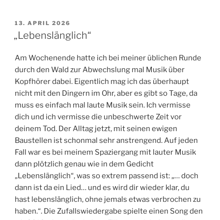
VERÖFFENTLICHT
13. APRIL 2026
AM
„Lebenslänglich“
Am Wochenende hatte ich bei meiner üblichen Runde
durch den Wald zur Abwechslung mal Musik über
Kopfhörer dabei. Eigentlich mag ich das überhaupt
nicht mit den Dingern im Ohr, aber es gibt so Tage, da
muss es einfach mal laute Musik sein. Ich vermisse
dich und ich vermisse die unbeschwerte Zeit vor
deinem Tod. Der Alltag jetzt, mit seinen ewigen
Baustellen ist schonmal sehr anstrengend. Auf jeden
Fall war es bei meinem Spaziergang mit lauter Musik
dann plötzlich genau wie in dem Gedicht
„Lebenslänglich“, was so extrem passend ist: „… doch
dann ist da ein Lied… und es wird dir wieder klar, du
hast lebenslänglich, ohne jemals etwas verbrochen zu
haben.“. Die Zufallswiedergabe spielte einen Song den