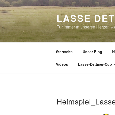
Zum
Inhalt
LASSE DE
springen
Für immer in unseren Herzen – w
Startseite
Unser Blog
N
Videos
Lasse-Dettmer-Cup
Heimspiel_Lass