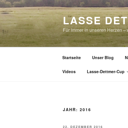
Zum
Inhalt
LASSE DE
springen
Für immer in unseren Herzen – w
Startseite
Unser Blog
N
Videos
Lasse-Dettmer-Cup
JAHR:
2016
VERÖFFENTLICHT
22. DEZEMBER 2016