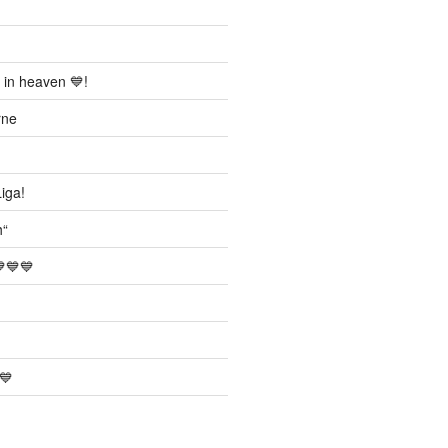
 in heaven 💙!
rne
iga!
h“
💙💙
💙