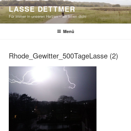
Zum
LASSE DETTMER
Inhalt
Für immer in unseren Herzen – wir leben dich!
springen
Menü
Rhode_Gewitter_500TageLasse (2)