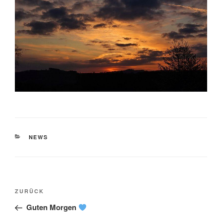
KATEGORIEN
NEWS
Beitragsnavigation
Vorheriger
ZURÜCK
Beitrag
Guten Morgen