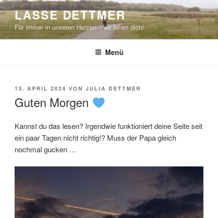
Zum
LASSE DETTMER
Inhalt
Für immer in unseren Herzen – wir leben dich!
springen
Menü
VERÖFFENTLICHT
13. APRIL 2024
VON
JULIA DETTMER
AM
Guten Morgen
Kannst du das lesen? Irgendwie funktioniert deine Seite seit
ein paar Tagen nicht richtig!? Muss der Papa gleich
nochmal gucken …