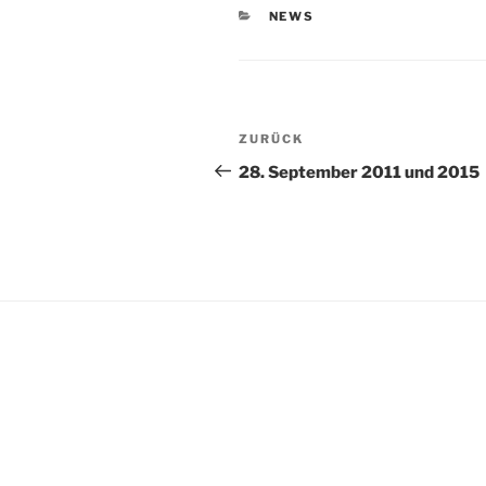
KATEGORIEN
NEWS
Beitragsnavigation
Vorheriger
ZURÜCK
Beitrag
28. September 2011 und 2015