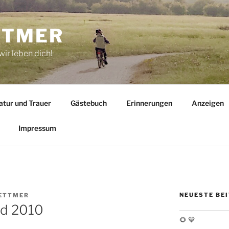
TTMER
wir leben dich!
atur und Trauer
Gästebuch
Erinnerungen
Anzeigen
Impressum
NEUESTE BE
DETTMER
nd 2010
🌻 💙