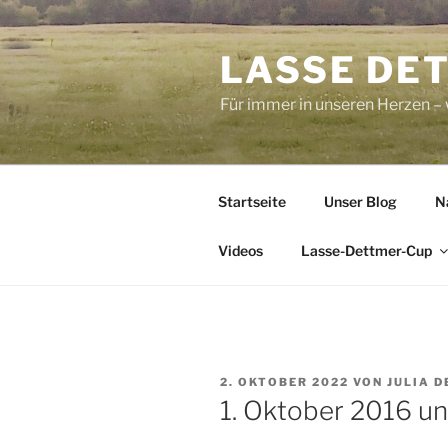
Zum
Inhalt
LASSE DE
springen
Für immer in unseren Herzen – 
Startseite
Unser Blog
N
Videos
Lasse-Dettmer-Cup
VERÖFFENTLICHT
2. OKTOBER 2022
VON
JULIA 
AM
1. Oktober 2016 u