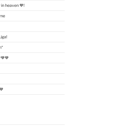
 in heaven 💙!
rne
iga!
h“
💙💙
💙