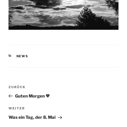
KATEGORIEN
NEWS
Beitragsnavigation
Vorheriger
ZURÜCK
Beitrag
Guten Morgen 💙
Nächster
WEITER
Beitrag
Was ein Tag, der 8. Mai