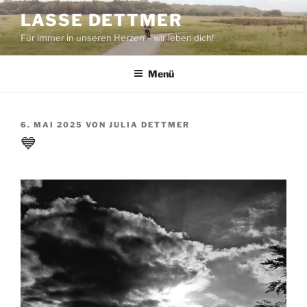
Zum
LASSE DETTMER
Inhalt
Für immer in unseren Herzen – wir leben dich!
springen
Menü
VERÖFFENTLICHT
6. MAI 2025
VON
JULIA DETTMER
AM
💙