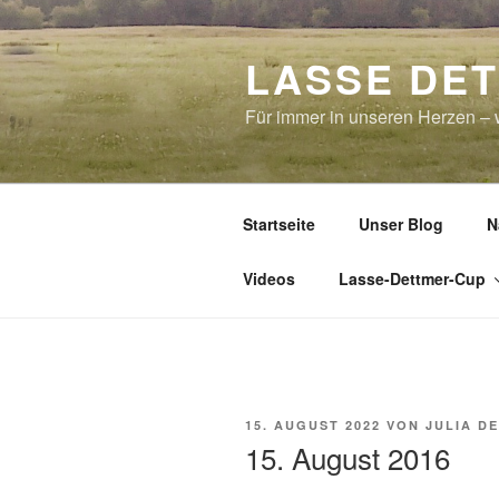
Zum
Inhalt
LASSE DE
springen
Für immer in unseren Herzen – w
Startseite
Unser Blog
N
Videos
Lasse-Dettmer-Cup
VERÖFFENTLICHT
15. AUGUST 2022
VON
JULIA D
AM
15. August 2016