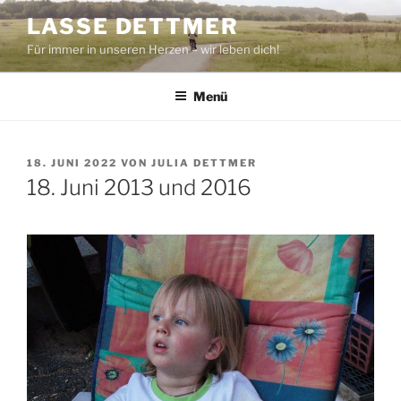
Zum
LASSE DETTMER
Inhalt
Für immer in unseren Herzen – wir leben dich!
springen
Menü
VERÖFFENTLICHT
18. JUNI 2022
VON
JULIA DETTMER
AM
18. Juni 2013 und 2016