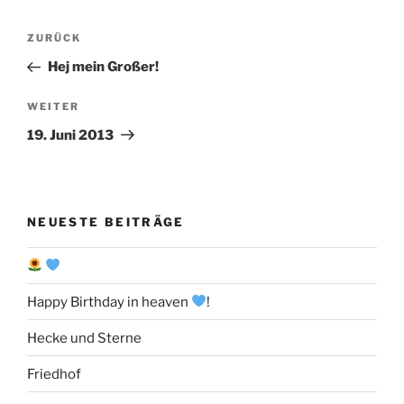
Beitragsnavigation
Vorheriger
ZURÜCK
Beitrag
Hej mein Großer!
Nächster
WEITER
Beitrag
19. Juni 2013
NEUESTE BEITRÄGE
Happy Birthday in heaven
!
Hecke und Sterne
Friedhof