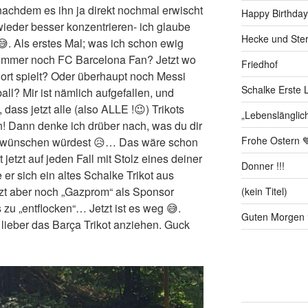
t, nachdem es ihn ja direkt nochmal erwischt
Happy Birthday
wieder besser konzentrieren- ich glaube
Hecke und Ste
😅. Als erstes Mal; was ich schon ewig
ch immer noch FC Barcelona Fan? Jetzt wo
Friedhof
ort spielt? Oder überhaupt noch Messi
Schalke Erste L
l? Mir ist nämlich aufgefallen, und
 dass jetzt alle (also ALLE !😉) Trikots
„Lebenslänglic
n! Dann denke ich drüber nach, was du dir
Frohe Ostern 
. wünschen würdest 😥… Das wäre schon
 jetzt auf jeden Fall mit Stolz eines deiner
Donner !!!
 er sich ein altes Schalke Trikot aus
etzt aber noch „Gazprom“ als Sponsor
(kein Titel)
 zu „entflocken“… Jetzt ist es weg 😅.
Guten Morgen 
lieber das Barça Trikot anziehen. Guck