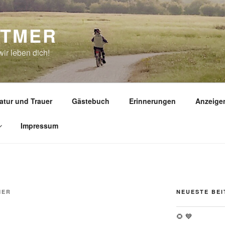
TTMER
ir leben dich!
atur und Trauer
Gästebuch
Erinnerungen
Anzeige
Impressum
MER
NEUESTE BE
🌻 💙