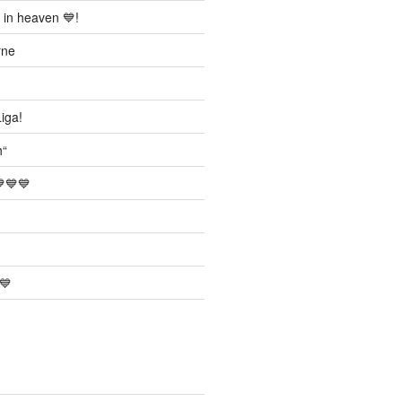
 in heaven 💙!
rne
iga!
h“
💙💙
💙