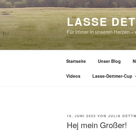
Zum
Inhalt
LASSE DE
springen
Für immer in unseren Herzen – w
Startseite
Unser Blog
N
Videos
Lasse-Dettmer-Cup
VERÖFFENTLICHT
16. JUNI 2022
VON
JULIA DETT
AM
Hej mein Großer!