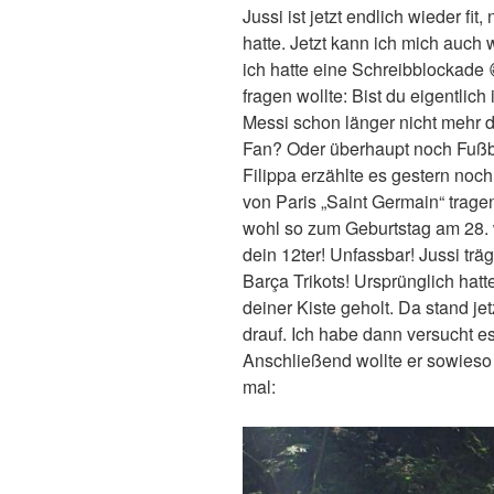
Jussi ist jetzt endlich wieder fi
hatte. Jetzt kann ich mich auch 
ich hatte eine Schreibblockade 
fragen wollte: Bist du eigentli
Messi schon länger nicht mehr d
Fan? Oder überhaupt noch Fußbal
Filippa erzählte es gestern noch,
von Paris „Saint Germain“ trage
wohl so zum Geburtstag am 28
dein 12ter! Unfassbar! Jussi trägt
Barça Trikots! Ursprünglich hatte
deiner Kiste geholt. Da stand j
drauf. Ich habe dann versucht es
Anschließend wollte er sowieso 
mal: