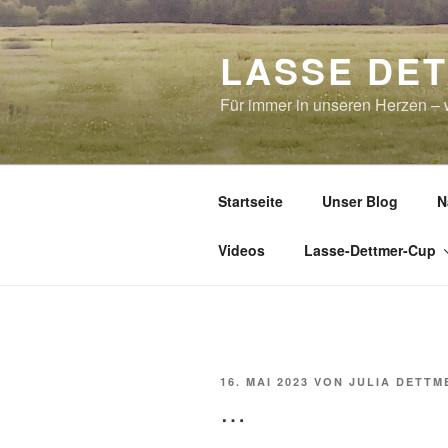
Zum
Inhalt
LASSE DE
springen
Für immer in unseren Herzen – w
Startseite
Unser Blog
N
Videos
Lasse-Dettmer-Cup
VERÖFFENTLICHT
16. MAI 2023
VON
JULIA DETTM
AM
…