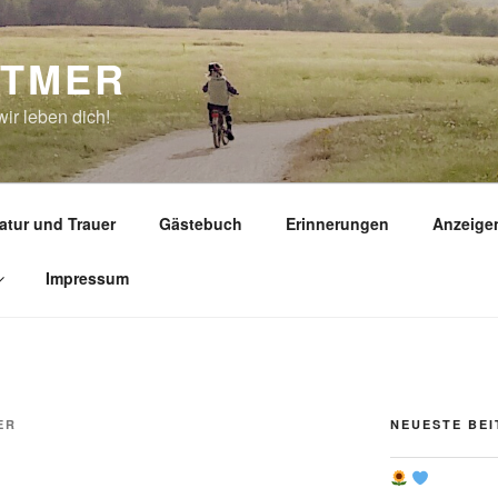
TTMER
ir leben dich!
atur und Trauer
Gästebuch
Erinnerungen
Anzeige
Impressum
ER
NEUESTE BE