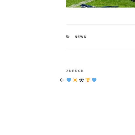
KATEGORIEN
NEWS
Beitragsnavigation
Vorheriger
ZURÜCK
Beitrag