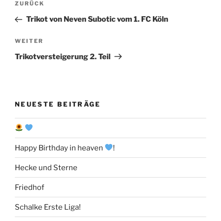
Vorheriger
ZURÜCK
Beitrag
Trikot von Neven Subotic vom 1. FC Köln
Nächster
WEITER
Beitrag
Trikotversteigerung 2. Teil
NEUESTE BEITRÄGE
Happy Birthday in heaven
!
Hecke und Sterne
Friedhof
Schalke Erste Liga!