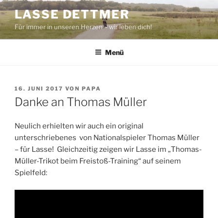
Zum
LASSE DETTMER
Inhalt
Für immer in unseren Herzen – wir leben dich!
springen
Menü
VERÖFFENTLICHT
16. JUNI 2017
VON
PAPA
AM
Danke an Thomas Müller
Neulich erhielten wir auch ein original
unterschriebenes von Nationalspieler Thomas Müller
– für Lasse! Gleichzeitig zeigen wir Lasse im „Thomas-
Müller-Trikot beim Freistoß-Training“ auf seinem
Spielfeld: